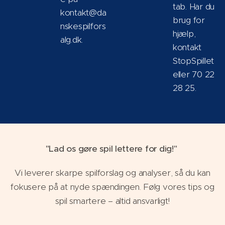
tab. Har du
kontakt@da
brug for
nskespilfors
hjælp,
alg.dk.
kontakt
StopSpillet
eller 70 22
28 25.
"Lad os gøre spil lettere for dig!"
Vi leverer skarpe spilforslag og analyser, så du kan
fokusere på at nyde spændingen. Følg vores tips og
spil smartere – altid ansvarligt!