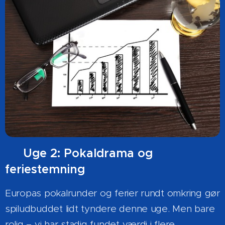
🌍
Uge 2: Pokaldrama og
feriestemning
Europas pokalrunder og ferier rundt omkring gør
spiludbuddet lidt tyndere denne uge. Men bare
rolig – vi har stadig fundet værdi i flere