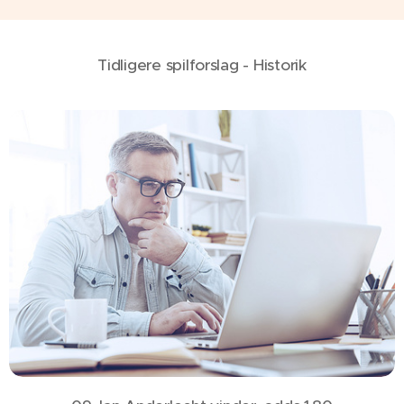
Tidligere spilforslag - Historik