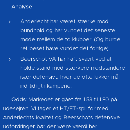
🔍
Analyse
:
Anderlecht har været stærke mod
bundhold og har vundet det seneste
møde mellem de to klubber. (Og burde
ret beset have vundet det forrige).
Beerschot VA har haft svært ved at
holde stand mod stærkere modstandere,
især defensivt, hvor de ofte lukker mål
ind tidligt i kampene.
🎲
Odds
: Markedet er gået fra 1.53 til 1.80 på
udesejren. Vi tager et HT/FT-spil for med
Anderlechts kvalitet og Beerschots defensive
udfordringer bør der være værdi her.