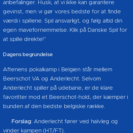
anbefalinger. Husk, at vi ikke kan garantere
gevinst, men vi gør vores bedste for at finde
værdi i spillene. Spil ansvarligt, og følg altid din
egen mavefornemmelse. Klik på Danske Spil for
at spille direkte!"
Dagens begrundelse
Aftenens pokalkamp i Belgien står mellem
Beerschot VA og Anderlecht. Selvom
Anderlecht spiller på udebane, er de klare
favoritter mod et Beerschot-hold, der kæmper i
bunden af den bedste belgiske række.
💡
Forslag
: Anderlecht fører ved halvleg og
vinder kampen (HT/FT).