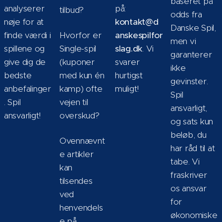
baseret på
analyserer
på:
tilbud?
odds fra
nøje for at
kontakt@d
Danske Spil,
finde værdi i
Hvorfor er
anskespilfor
men vi
spillene og
Single-spil
slag.dk
. Vi
garanterer
give dig de
(kuponer
svarer
ikke
bedste
med kun én
hurtigst
gevinster.
anbefalinger
kamp) ofte
muligt!
Spil
. Spil
vejen til
ansvarligt,
ansvarligt!
overskud?
og sats kun
beløb, du
Ovennævnt
har råd til at
e artikler
tabe. Vi
kan
fraskriver
tilsendes
os ansvar
ved
for
henvendels
økonomiske
e på